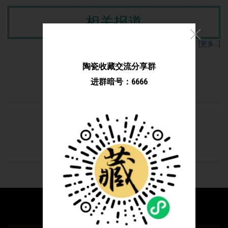
相关报道
[更多...]
陶瓷收藏交流分享群
部分作品
进群暗号：6666
咨询留言
联系我们