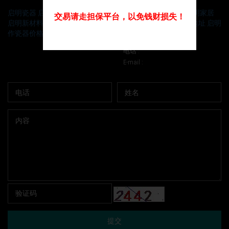
启明瓷器
启明电瓷商标
广东佛山启明星陶瓷
启明新材料
启明家居
交易请走担保平台，以免钱财损失！
启明新材料有限公司
启明实业
淄博启明星陶瓷
启明装饰的地址
启明
作瓷器价格
电话 :
E-mail :