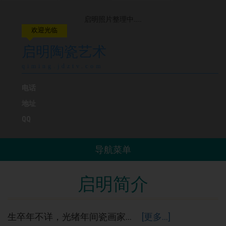
启明照片整理中……
欢迎光临
启明陶瓷艺术
qiming.jdztv.com
电话
地址
QQ
导航菜单
启明简介
生卒年不详，光绪年间瓷画家...
[更多...]